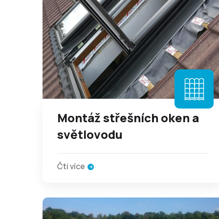
Montáž střešních oken a
světlovodu
Čti více