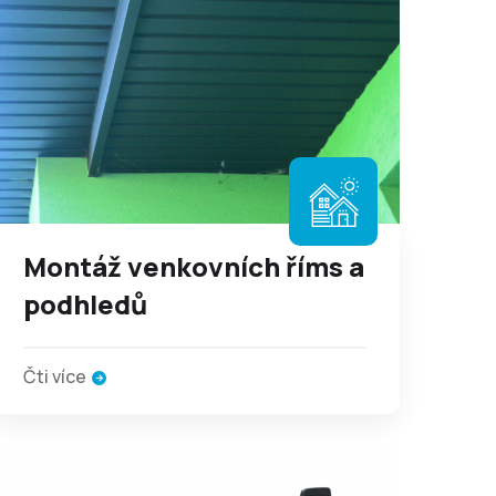
Montáž venkovních říms a
podhledů
Čti více