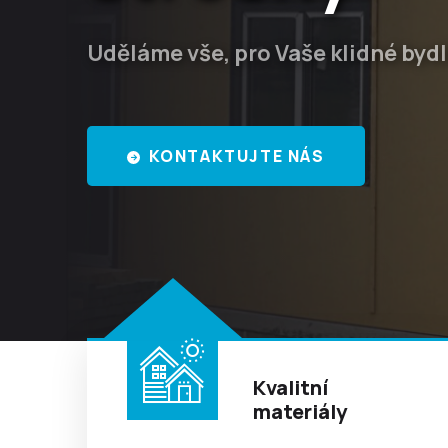
Poskytujeme špičkové služby s dů
VÍCE ZDE
Kvalitní
materiály