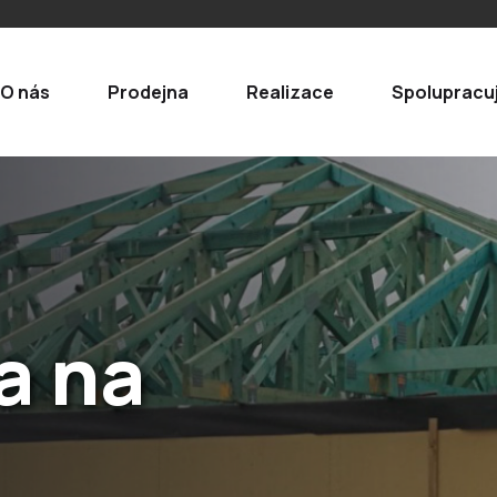
O nás
Prodejna
Realizace
Spolupracu
esionální