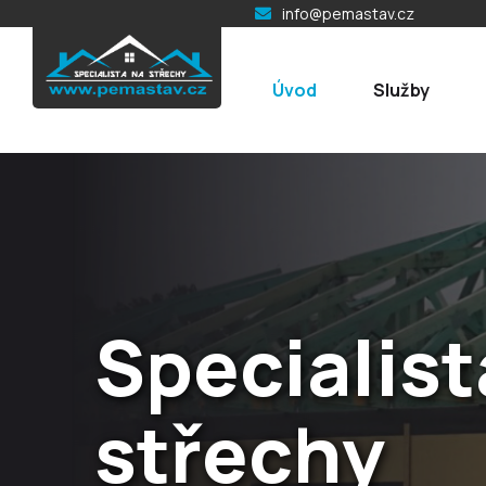
info@pemastav.cz
Úvod
Služby
Naše prof
služby