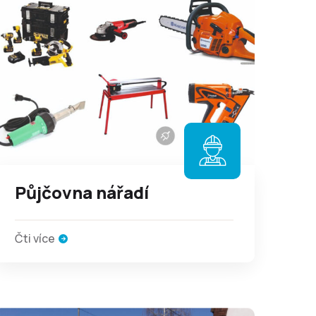
Půjčovna nářadí
Čti více