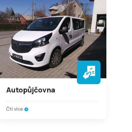
Autopůjčovna
Čti více