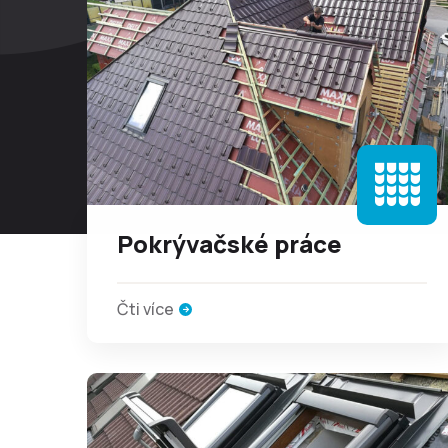
Pokrývačské práce
Čti více