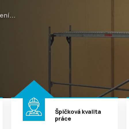
razem na kvalitu a cenu.
Špičková kvalita
práce